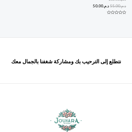
د.م.
55.00
د.م.
50.00
تم
التقييم
0
من
5
نتطلع إلى الترحيب بك ومشاركة شغفنا بالجمال معك